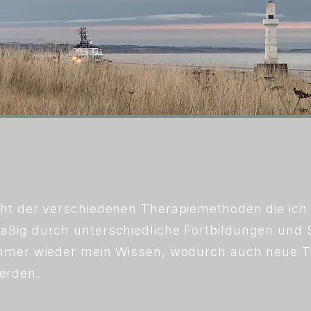
cht der verschiedenen Therapiemethoden die ich 
mäßig durch unterschiedliche Fortbildungen und 
h immer wieder mein Wissen, wodurch auch neue
erden.