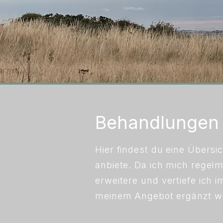
Behandlungen
Hier findest du eine Übersi
anbiete. Da ich mich regel
erweitere und vertiefe ic
meinem Angebot ergänzt w