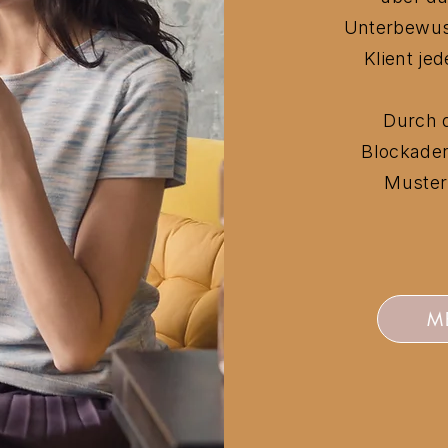
Unterbewuss
Klient je
Durch 
Blockaden
Muster
M