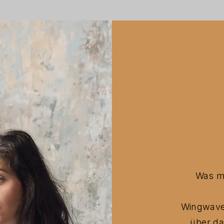
Was m
Wingwave®
über da