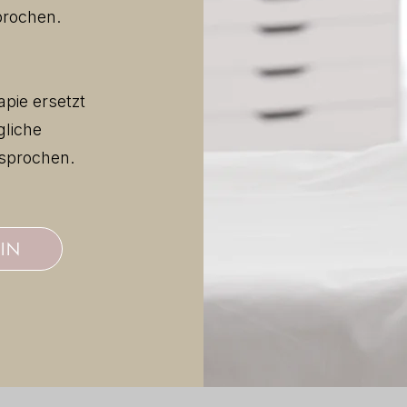
prochen.
pie ersetzt
gliche
esprochen.
IN