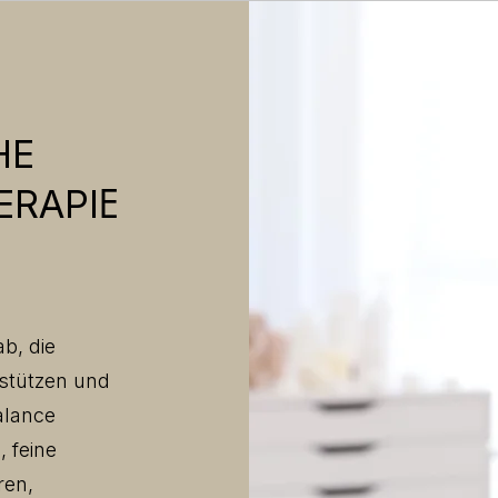
HE
E
ERAPI
ab, die
rstützen und
alance
 feine
ren,