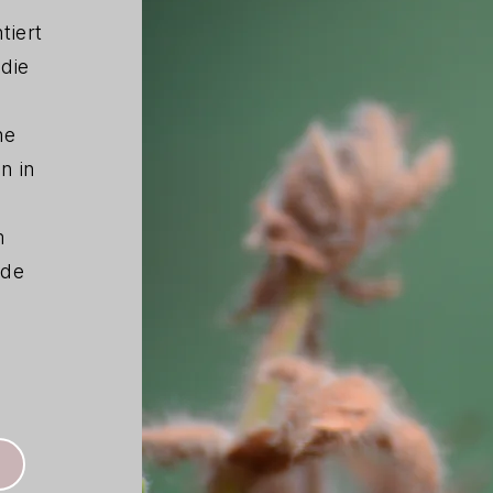
tiert
die
ne
n in
m
nde