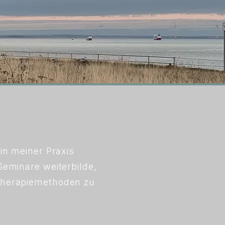
in meiner Praxis
Seminare weiterbilde,
 Therapiemethoden zu