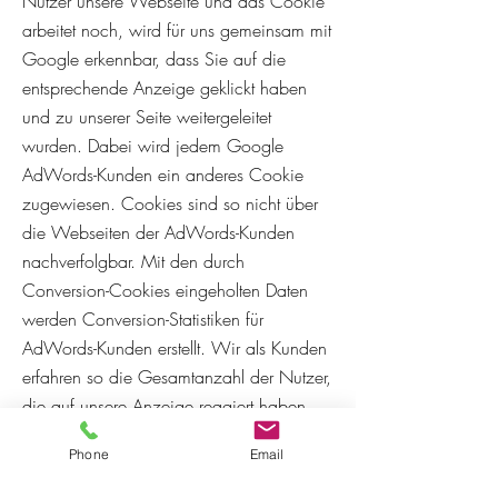
Nutzer unsere Webseite und das Cookie
arbeitet noch, wird für uns gemeinsam mit
Google erkennbar, dass Sie auf die
entsprechende Anzeige geklickt haben
und zu unserer Seite weitergeleitet
wurden. Dabei wird jedem Google
AdWords-Kunden ein anderes Cookie
zugewiesen. Cookies sind so nicht über
die Webseiten der AdWords-Kunden
nachverfolgbar. Mit den durch
Conversion-Cookies eingeholten Daten
werden Conversion-Statistiken für
AdWords-Kunden erstellt. Wir als Kunden
erfahren so die Gesamtanzahl der Nutzer,
die auf unsere Anzeige reagiert haben
und dann zu einer Webseite durchgeleitet
Phone
Email
wurden, die mit einem Conversion-
Tracking-Tag versehen wurde. Wir erhalten